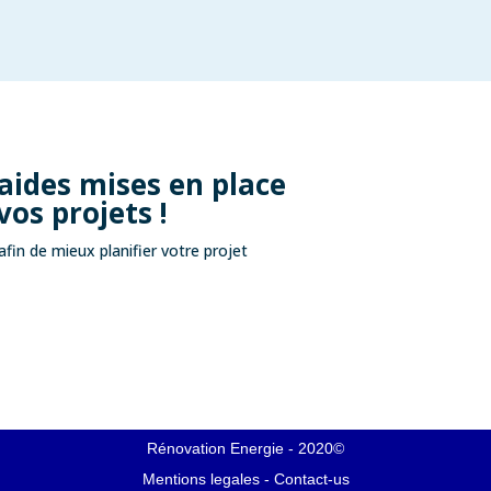
 aides mises en place
vos projets !
afin de mieux planifier votre projet
Rénovation Energie - 2020©
Mentions legales
-
Contact-us